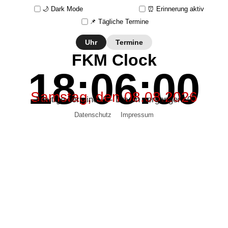
🌙 Dark Mode
⏰ Erinnerung aktiv
📌 Tägliche Termine
Uhr
Termine
FKM Clock
18:06:00
Samstag, den 08.08.2026
Heutige Termine: 0 - Davon vergangen: 0
Datenschutz
Impressum